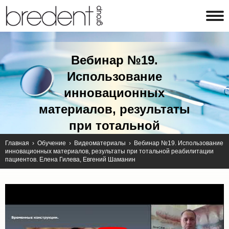
Вебинар №19.
Использование
инновационных
материалов, результаты
при тотальной
реабилитации пациентов.
Главная
›
Обучение
›
Видеоматериалы
›
Вебинар №19. Использование
инновационных материалов, результаты при тотальной реабилитации
Елена Гилева, Евгений
пациентов. Елена Гилева, Евгений Шаманин
Шаманин