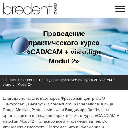
Проведение
практического курса
«CAD/CAM + visio.lign
Modul 2»
Главная
›
Новости
›
Проведение практического курса «CAD/CAM +
visio.lign Modul 2»
Благодарим наших партнеров Фрезерный центр ООО
“Цифролаб”, Беларусь и bredent group International в лице
Павла Милько, Жанны Милько и Владимира Зайбеля за
организацию и проведение практического курса «CAD/CAM +
visio.lign Modul 2». Спасибо всем участникам за теплую
дружескую атмосферу. Надеемся, что информация и